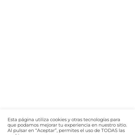
Paseo Vista Alegre s/n - Torrevieja,
03181, Alicante
Privacidad
Aviso Legal
Política de Cookies
Política de Privacidad
Esta página utiliza cookies y otras tecnologías para
que podamos mejorar tu experiencia en nuestro sitio.
Al pulsar en “Aceptar”, permites el uso de TODAS las
© 2026 Todos los derechos reservados